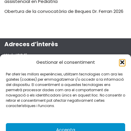
assistencial en Pediatria
Obertura de la convocatòria de Beques Dr. Ferran 2026
Adreces d’interès
Web ICS Ebre
Projecte Emma
Gestionar el consentiment
Segueix-nos a les xarxes socials!
Per oferir les millors experiències, utilitzem tecnologies com ara les
galetes (cookies) per emmagatzemar i/o accedir a la informació
del dispositiu. El consentiment a aquestes tecnologies ens
permetrà processar dades com ara el comportament de
navegació o els identificadors únics en aquest lloc. No consentir o
retirar el consentiment pot afectar negativament certes
Dades de contacte
característiques i funcions.
C/Esplanetes, 14 – 43500 Tortosa
fferran.ebre.ics@gencat.cat
977 51 92 51
Accepta