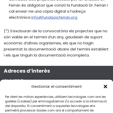
Ferran és obligatori que consti la Fundació Dr. Ferran i
cal enviar-ne una còpia digital a l’adreça
electrònica
info@fundacioferran.org
.
(*) S’exclouran de la convocatòria els projectes que no
són viable en el termini d’un any, gaudeixin de suport
econòmic d’altres organismes, els que no hagin
presentat la documentació abans del termini establert
i els que tinguin la documentació incompleta.
Adreces d’interès
Web ICS Ebre
Projecte Emma
Gestionar el consentiment
Segueix-nos a les xarxes socials!
Per oferir les millors experiències, utilitzem tecnologies com ara les
galetes (cookies) per emmagatzemar i/o accedir a la informació
del dispositiu. El consentiment a aquestes tecnologies ens
permetrà processar dades com ara el comportament de