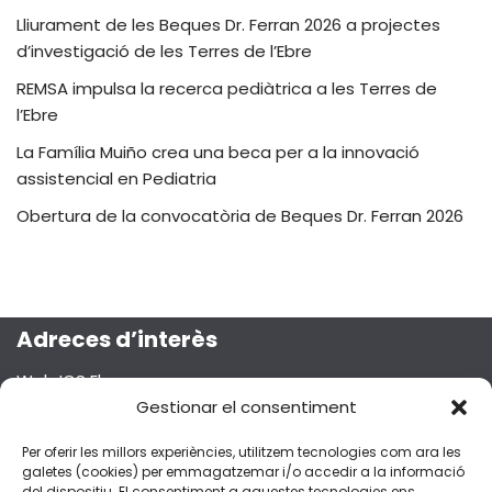
Lliurament de les Beques Dr. Ferran 2026 a projectes
d’investigació de les Terres de l’Ebre
REMSA impulsa la recerca pediàtrica a les Terres de
l’Ebre
La Família Muiño crea una beca per a la innovació
assistencial en Pediatria
Obertura de la convocatòria de Beques Dr. Ferran 2026
Adreces d’interès
Web ICS Ebre
Gestionar el consentiment
Projecte Emma
Segueix-nos a les xarxes socials!
Per oferir les millors experiències, utilitzem tecnologies com ara les
galetes (cookies) per emmagatzemar i/o accedir a la informació
del dispositiu. El consentiment a aquestes tecnologies ens