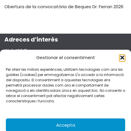
Obertura de la convocatòria de Beques Dr. Ferran 2026
Adreces d’interès
Web ICS Ebre
Projecte Emma
Gestionar el consentiment
Segueix-nos a les xarxes socials!
Per oferir les millors experiències, utilitzem tecnologies com ara les
galetes (cookies) per emmagatzemar i/o accedir a la informació
del dispositiu. El consentiment a aquestes tecnologies ens
permetrà processar dades com ara el comportament de
navegació o els identificadors únics en aquest lloc. No consentir o
retirar el consentiment pot afectar negativament certes
Dades de contacte
característiques i funcions.
C/Esplanetes, 14 – 43500 Tortosa
fferran.ebre.ics@gencat.cat
977 51 92 51
Accepta