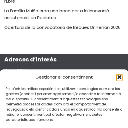
l’Ebre
La Família Muiño crea una beca per a la innovació
assistencial en Pediatria
Obertura de la convocatòria de Beques Dr. Ferran 2026
Adreces d’interès
Web ICS Ebre
Projecte Emma
Gestionar el consentiment
Segueix-nos a les xarxes socials!
Per oferir les millors experiències, utilitzem tecnologies com ara les
galetes (cookies) per emmagatzemar i/o accedir a la informació
del dispositiu. El consentiment a aquestes tecnologies ens
permetrà processar dades com ara el comportament de
navegació o els identificadors únics en aquest lloc. No consentir o
retirar el consentiment pot afectar negativament certes
Dades de contacte
característiques i funcions.