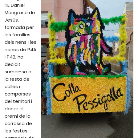
l’IE Daniel
Mangrané de
Jesús,
formada per
les famílies
dels nens i les
nenes de P4A
i P4B, ha
decidit
sumar-se a
la resta de
colles i
comparses
del territori i
donar el
premi de la
carrossa de
les festes