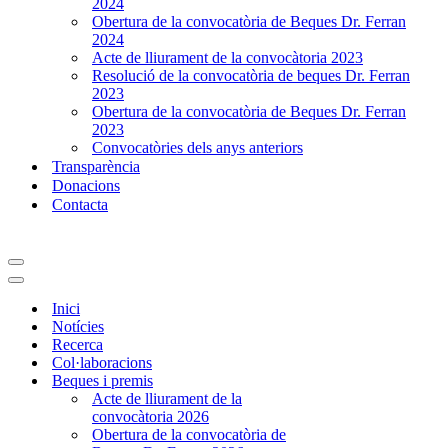
2024
Obertura de la convocatòria de Beques Dr. Ferran
2024
Acte de lliurament de la convocàtoria 2023
Resolució de la convocatòria de beques Dr. Ferran
2023
Obertura de la convocatòria de Beques Dr. Ferran
2023
Convocatòries dels anys anteriors
Transparència
Donacions
Contacta
Menú
de
Menú
navegación
de
Inici
navegación
Notícies
Recerca
Col·laboracions
Beques i premis
Acte de lliurament de la
convocàtoria 2026
Obertura de la convocatòria de