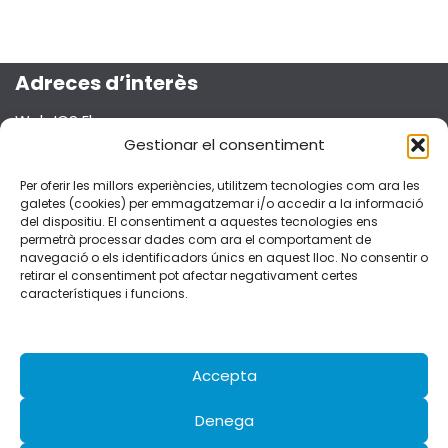
Adreces d’interès
Web ICS Ebre
Projecte Emma
Gestionar el consentiment
Segueix-nos a les xarxes socials!
Per oferir les millors experiències, utilitzem tecnologies com ara les
galetes (cookies) per emmagatzemar i/o accedir a la informació
del dispositiu. El consentiment a aquestes tecnologies ens
permetrà processar dades com ara el comportament de
navegació o els identificadors únics en aquest lloc. No consentir o
retirar el consentiment pot afectar negativament certes
Dades de contacte
característiques i funcions.
C/Esplanetes, 14 – 43500 Tortosa
fferran.ebre.ics@gencat.cat
977 51 92 51
Accepta
Denega
Avís legal