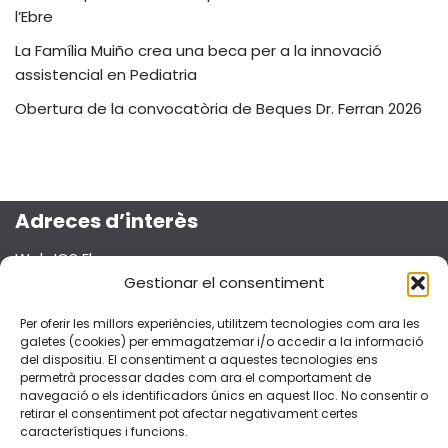
l’Ebre
La Família Muiño crea una beca per a la innovació
assistencial en Pediatria
Obertura de la convocatòria de Beques Dr. Ferran 2026
Adreces d’interès
Web ICS Ebre
Projecte Emma
Gestionar el consentiment
Segueix-nos a les xarxes socials!
Per oferir les millors experiències, utilitzem tecnologies com ara les
galetes (cookies) per emmagatzemar i/o accedir a la informació
del dispositiu. El consentiment a aquestes tecnologies ens
permetrà processar dades com ara el comportament de
navegació o els identificadors únics en aquest lloc. No consentir o
retirar el consentiment pot afectar negativament certes
Dades de contacte
característiques i funcions.