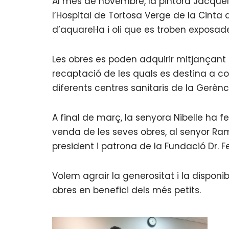
Al mes de novembre, la pintora Jacqueli
l’Hospital de Tortosa Verge de la Cinta
d’aquarel·la i oli que es troben exposad
Les obres es poden adquirir mitjançant
recaptació de les quals es destina a co
diferents centres sanitaris de la Gerència
A final de març, la senyora Nibelle ha f
venda de les seves obres, al senyor Ra
president i patrona de la Fundació Dr. F
Volem agrair la generositat i la disponi
obres en benefici dels més petits.