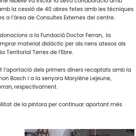
ne Nibelle va iniciar la seva col·laboració amb
 amb la cessió de 40 obres fetes amb les tècniques
es a l’àrea de Consultes Externes del centre.
 donacions a la Fundació Doctor Ferran, la
mprar material didàctic per als nens atesos als
 Territorial Terres de l’Ebre.
et l’aportació dels primers diners recaptats amb la
mon Bosch i a la senyora Marylène Lejeune,
erran, respectivament.
bilitat de la pintora per continuar aportant més