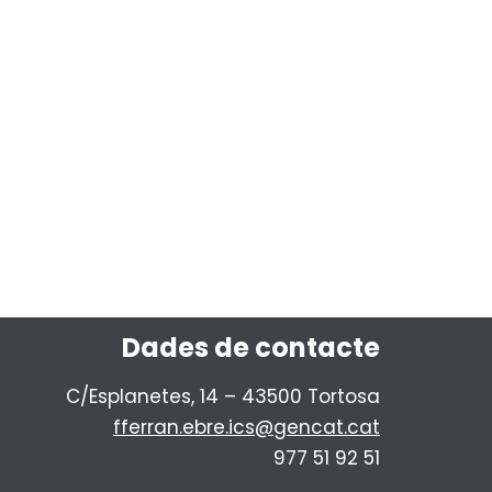
Dades de contacte
C/Esplanetes, 14 – 43500 Tortosa
fferran.ebre.ics@gencat.cat
977 51 92 51