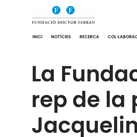
Saltar
al
contenido
INICI
NOTÍCIES
RECERCA
COL·LABORA
La Fundac
rep de la 
Jacquelin