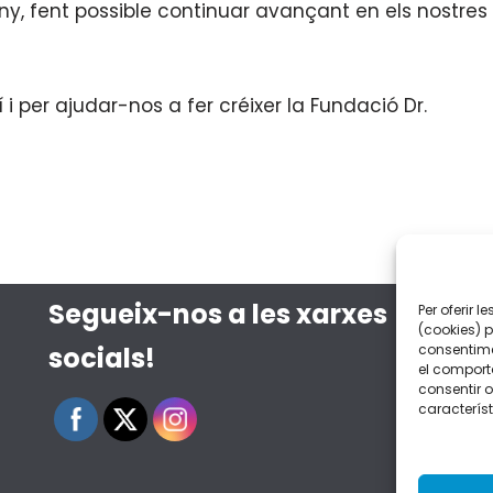
 any, fent possible continuar avançant en els nostres
i per ajudar-nos a fer créixer la Fundació Dr.
Segueix-nos a les xarxes
Per oferir 
(cookies) 
socials!
consentime
el comport
consentir o
característ