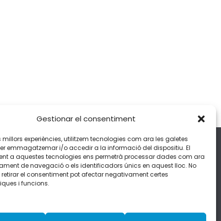
Gestionar el consentiment
Dades de contacte
les millors experiències, utilitzem tecnologies com ara les galetes
per emmagatzemar i/o accedir a la informació del dispositiu. El
nt a aquestes tecnologies ens permetrà processar dades com ara
C/Esplanetes, 14 – 43500 Tortosa
ament de navegació o els identificadors únics en aquest lloc. No
 retirar el consentiment pot afectar negativament certes
fferran.ebre.ics@gencat.cat
iques i funcions.
977 51 92 51