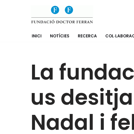
Saltar
al
contenido
INICI
NOTÍCIES
RECERCA
COL·LABORA
La fundac
us desitj
Nadal i fe