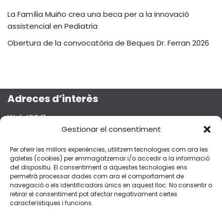
La Família Muiño crea una beca per a la innovació
assistencial en Pediatria
Obertura de la convocatòria de Beques Dr. Ferran 2026
Adreces d’interès
Web ICS Ebre
Projecte Emma
Gestionar el consentiment
Segueix-nos a les xarxes socials!
Per oferir les millors experiències, utilitzem tecnologies com ara les
galetes (cookies) per emmagatzemar i/o accedir a la informació
del dispositiu. El consentiment a aquestes tecnologies ens
permetrà processar dades com ara el comportament de
navegació o els identificadors únics en aquest lloc. No consentir o
retirar el consentiment pot afectar negativament certes
Dades de contacte
característiques i funcions.
C/Esplanetes, 14 – 43500 Tortosa