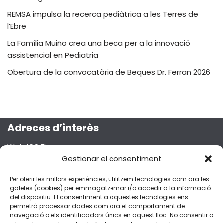
REMSA impulsa la recerca pediàtrica a les Terres de
l’Ebre
La Família Muiño crea una beca per a la innovació
assistencial en Pediatria
Obertura de la convocatòria de Beques Dr. Ferran 2026
Adreces d’interès
Web ICS Ebre
Projecte Emma
Gestionar el consentiment
Segueix-nos a les xarxes socials!
Per oferir les millors experiències, utilitzem tecnologies com ara les
galetes (cookies) per emmagatzemar i/o accedir a la informació
del dispositiu. El consentiment a aquestes tecnologies ens
permetrà processar dades com ara el comportament de
navegació o els identificadors únics en aquest lloc. No consentir o