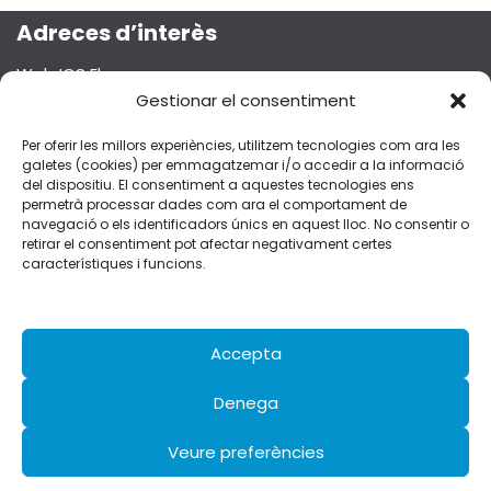
Adreces d’interès
Web ICS Ebre
Projecte Emma
Gestionar el consentiment
Segueix-nos a les xarxes socials!
Per oferir les millors experiències, utilitzem tecnologies com ara les
galetes (cookies) per emmagatzemar i/o accedir a la informació
del dispositiu. El consentiment a aquestes tecnologies ens
permetrà processar dades com ara el comportament de
navegació o els identificadors únics en aquest lloc. No consentir o
retirar el consentiment pot afectar negativament certes
Dades de contacte
característiques i funcions.
C/Esplanetes, 14 – 43500 Tortosa
fferran.ebre.ics@gencat.cat
977 51 92 51
Accepta
Denega
Avís legal
Veure preferències
Política de privacitat Xarxes Socials