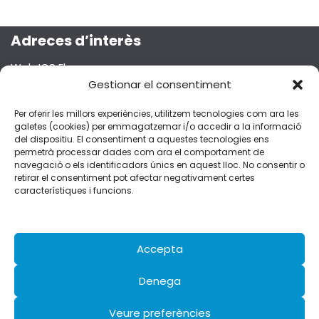
Adreces d’interès
Web ICS Ebre
Gestionar el consentiment
Projecte Emma
Segueix-nos a les xarxes socials!
Per oferir les millors experiències, utilitzem tecnologies com ara les
galetes (cookies) per emmagatzemar i/o accedir a la informació
del dispositiu. El consentiment a aquestes tecnologies ens
permetrà processar dades com ara el comportament de
navegació o els identificadors únics en aquest lloc. No consentir o
retirar el consentiment pot afectar negativament certes
Dades de contacte
característiques i funcions.
C/Esplanetes, 14 – 43500 Tortosa
fferran.ebre.ics@gencat.cat
977 51 92 51
Accepta
Denega
Avís legal
Veure preferències