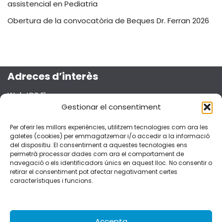
assistencial en Pediatria
Obertura de la convocatòria de Beques Dr. Ferran 2026
Adreces d’interès
Web ICS Ebre
Projecte Emma
Gestionar el consentiment
Segueix-nos a les xarxes socials!
Per oferir les millors experiències, utilitzem tecnologies com ara les
galetes (cookies) per emmagatzemar i/o accedir a la informació
del dispositiu. El consentiment a aquestes tecnologies ens
permetrà processar dades com ara el comportament de
navegació o els identificadors únics en aquest lloc. No consentir o
retirar el consentiment pot afectar negativament certes
Dades de contacte
característiques i funcions.
C/Esplanetes, 14 – 43500 Tortosa
fferran.ebre.ics@gencat.cat
977 51 92 51
Accepta