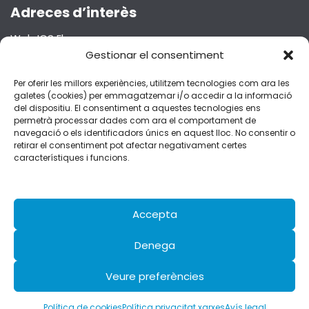
Adreces d’interès
Web ICS Ebre
Projecte Emma
Gestionar el consentiment
Segueix-nos a les xarxes socials!
Per oferir les millors experiències, utilitzem tecnologies com ara les
galetes (cookies) per emmagatzemar i/o accedir a la informació
del dispositiu. El consentiment a aquestes tecnologies ens
permetrà processar dades com ara el comportament de
navegació o els identificadors únics en aquest lloc. No consentir o
retirar el consentiment pot afectar negativament certes
Dades de contacte
característiques i funcions.
C/Esplanetes, 14 – 43500 Tortosa
fferran.ebre.ics@gencat.cat
977 51 92 51
Accepta
Denega
Avís legal
Veure preferències
Política de privacitat Xarxes Socials
Política de cookies
Política de cookies
Política privacitat xarxes
Avís legal